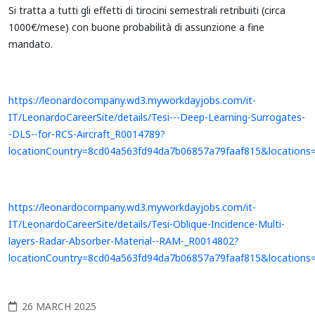
Si tratta a tutti gli effetti di tirocini semestrali retribuiti (circa
1000€/mese) con buone probabilità di assunzione a fine
mandato.
https://leonardocompany.wd3.myworkdayjobs.com/it-
IT/LeonardoCareerSite/details/Tesi---Deep-Learning-Surrogates-
-DLS--for-RCS-Aircraft_R0014789?
locationCountry=8cd04a563fd94da7b06857a79faaf815&location
https://leonardocompany.wd3.myworkdayjobs.com/it-
IT/LeonardoCareerSite/details/Tesi-Oblique-Incidence-Multi-
layers-Radar-Absorber-Material--RAM-_R0014802?
locationCountry=8cd04a563fd94da7b06857a79faaf815&location
26 MARCH 2025