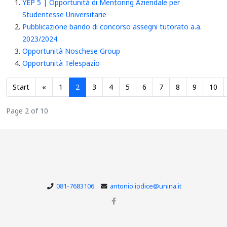
YEP 5 | Opportunità di Mentoring Aziendale per
Studentesse Universitarie
Pubblicazione bando di concorso assegni tutorato a.a.
2023/2024.
Opportunità Noschese Group
Opportunità Telespazio
Start
«
1
2
3
4
5
6
7
8
9
10
Page 2 of 10
081-7683106
antonio.iodice@unina.it