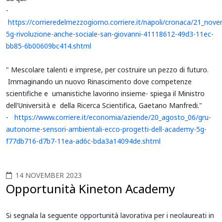
-
https://corrieredelmezzogiorno.corriere.it/napoli/cronaca/21_no
5g-rivoluzione-anche-sociale-san-giovanni-41118612-49d3-11ec-
bb85-6b00609bc414.shtml
" Mescolare talenti e imprese, per costruire un pezzo di futuro.
Immaginando un nuovo Rinascimento dove competenze
scientifiche e umanistiche lavorino insieme- spiega il Ministro
dell'Università e della Ricerca Scientifica, Gaetano Manfredi."
-
https://www.corriere.it/economia/aziende/20_agosto_06/gru-
autonome-sensori-ambientali-ecco-progetti-dell-academy-5g-
f77db716-d7b7-11ea-ad6c-bda3a14094de.shtml
14 NOVEMBER 2023
Opportunità Kineton Academy
Si segnala la seguente opportunità lavorativa per i neolaureati in